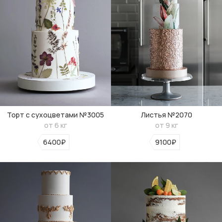
Торт с сухоцветами №3005
Листья №2070
от 6 кг
от 9 кг
6400₽
9100₽