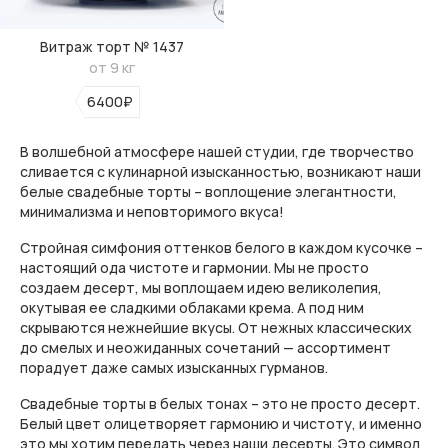
Витраж торт № 1437
от 9 кг
6400₽
В волшебной атмосфере нашей студии, где творчество
сливается с кулинарной изысканностью, возникают наши
белые свадебные торты – воплощение элегантности,
минимализма и неповторимого вкуса!
Стройная симфония оттенков белого в каждом кусочке –
настоящий ода чистоте и гармонии. Мы не просто
создаем десерт, мы воплощаем идею великолепия,
окутывая ее сладкими облаками крема. А под ним
скрываются нежнейшие вкусы. От нежных классических
до смелых и неожиданных сочетаний — ассортимент
порадует даже самых изысканных гурманов.
Свадебные торты в белых тонах – это не просто десерт.
Белый цвет олицетворяет гармонию и чистоту, и именно
это мы хотим передать через наши десерты. Это символ