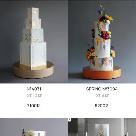
№4031
SPRING №3094
от 12 кг
от 8 кг
7100₽
6200₽