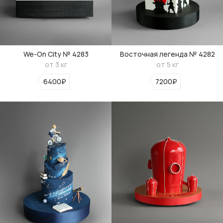
We-On City № 4283
Восточная легенда № 4282
от 3 кг
от 5 кг
6400₽
7200₽