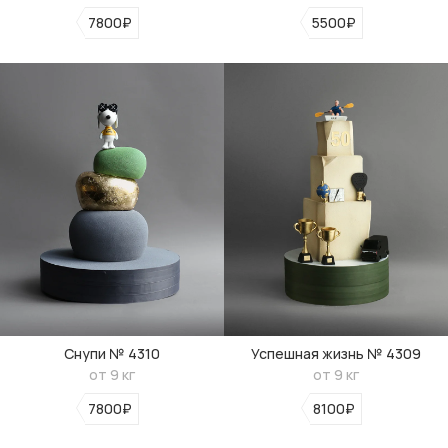
7800₽
5500₽
Снупи № 4310
Успешная жизнь № 4309
от 9 кг
от 9 кг
7800₽
8100₽