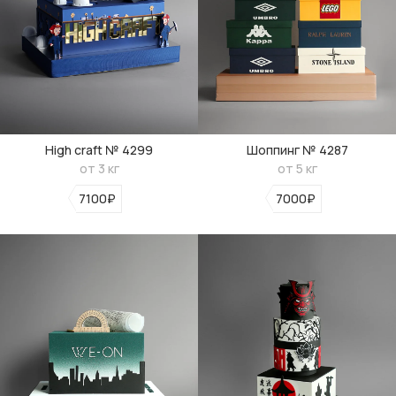
High craft № 4299
Шоппинг № 4287
от 3 кг
от 5 кг
7100₽
7000₽