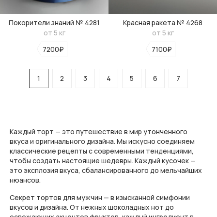
Покорители знаний № 4281
Красная ракета № 4268
от 5 кг
от 5 кг
7200₽
7100₽
1
2
3
4
5
6
7
Каждый торт — это путешествие в мир утонченного
вкуса и оригинального дизайна. Мы искусно соединяем
классические рецепты с современными тенденциями,
чтобы создать настоящие шедевры. Каждый кусочек —
это эксплозия вкуса, сбалансированного до мельчайших
нюансов.
Секрет тортов для мужчин — в изысканной симфонии
вкусов и дизайна. От нежных шоколадных нот до
освежающих акцентов фруктов, каждый ингредиент в