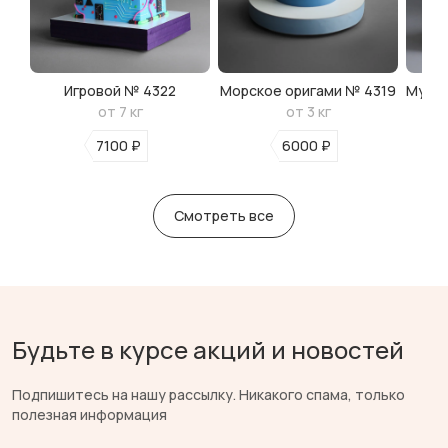
Игровой № 4322
Морское оригами № 4319
Мульт
от 7 кг
от 3 кг
7100 ₽
6000 ₽
Смотреть все
Будьте в курсе акций и новостей
Подпишитесь на нашу рассылку. Никакого спама, только
полезная информация