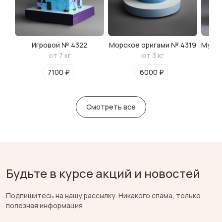
Игровой № 4322
Морское оригами № 4319
Мульт
от 7 кг
от 3 кг
7100 ₽
6000 ₽
Смотреть все
Будьте в курсе акций и новостей
Подпишитесь на нашу рассылку. Никакого спама, только
полезная информация