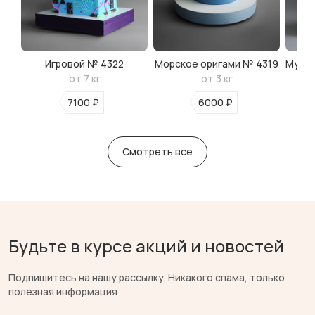
Игровой № 4322
Морское оригами № 4319
Мульт
от 7 кг
от 3 кг
7100 ₽
6000 ₽
Смотреть все
Будьте в курсе акций и новостей
Подпишитесь на нашу рассылку. Никакого спама, только
полезная информация