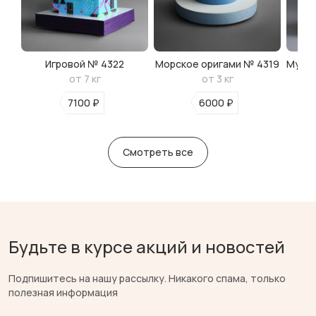
Игровой № 4322
Морское оригами № 4319
Мульт
от 7 кг
от 3 кг
7100 ₽
6000 ₽
Смотреть все
Будьте в курсе акций и новостей
Подпишитесь на нашу рассылку. Никакого спама, только
полезная информация