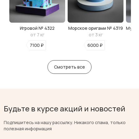
Игровой № 4322
Морское оригами № 4319
Мульт
от 7 кг
от 3 кг
7100 ₽
6000 ₽
Смотреть все
Будьте в курсе акций и новостей
Подпишитесь на нашу рассылку. Никакого спама, только
полезная информация