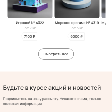
Игровой № 4322
Морское оригами № 4319
Мульт
от 7 кг
от 3 кг
7100 ₽
6000 ₽
Смотреть все
Будьте в курсе акций и новостей
Подпишитесь на нашу рассылку. Никакого спама, только
полезная информация