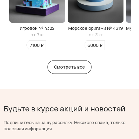
Игровой № 4322
Морское оригами № 4319
Мульт
от 7 кг
от 3 кг
7100 ₽
6000 ₽
Смотреть все
Будьте в курсе акций и новостей
Подпишитесь на нашу рассылку. Никакого спама, только
полезная информация