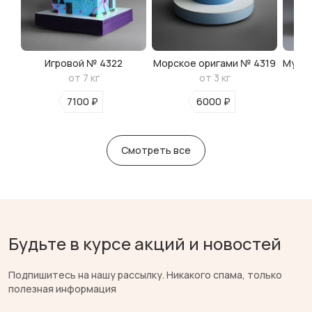
Игровой № 4322
Морское оригами № 4319
Мульт
от 7 кг
от 3 кг
7100 ₽
6000 ₽
Смотреть все
Будьте в курсе акций и новостей
Подпишитесь на нашу рассылку. Никакого спама, только
полезная информация