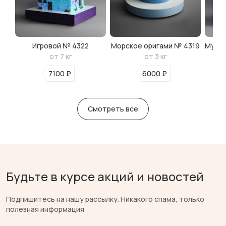
Игровой № 4322
Морское оригами № 4319
Мульт
от 7 кг
от 3 кг
7100 ₽
6000 ₽
Смотреть все
Будьте в курсе акций и новостей
Подпишитесь на нашу рассылку. Никакого спама, только
полезная информация