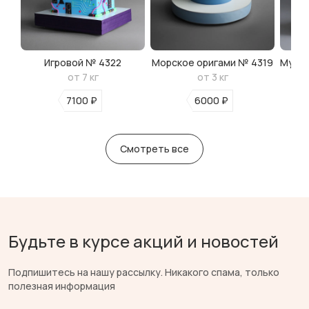
Игровой № 4322
Морское оригами № 4319
Мульт
от 7 кг
от 3 кг
7100 ₽
6000 ₽
Смотреть все
Будьте в курсе акций и новостей
Подпишитесь на нашу рассылку. Никакого спама, только
полезная информация