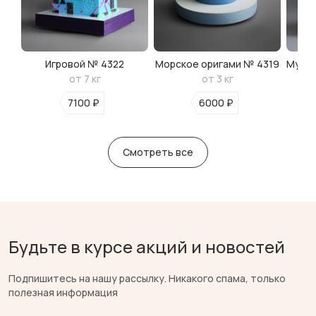
Игровой № 4322
Морское оригами № 4319
Мульт
от 7 кг
от 3 кг
7100 ₽
6000 ₽
Смотреть все
Будьте в курсе акций и новостей
Подпишитесь на нашу рассылку. Никакого спама, только
полезная информация