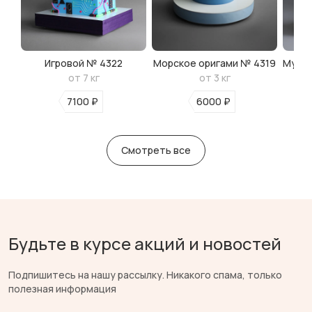
Игровой № 4322
Морское оригами № 4319
Мульт
от 7 кг
от 3 кг
7100 ₽
6000 ₽
Смотреть все
Будьте в курсе акций и новостей
Подпишитесь на нашу рассылку. Никакого спама, только
полезная информация