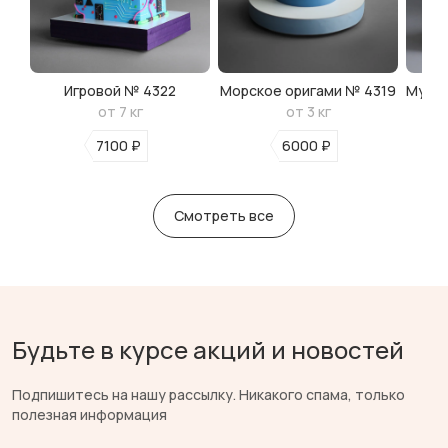
Игровой № 4322
Морское оригами № 4319
Мульт
от 7 кг
от 3 кг
7100 ₽
6000 ₽
Смотреть все
Будьте в курсе акций и новостей
Подпишитесь на нашу рассылку. Никакого спама, только
полезная информация