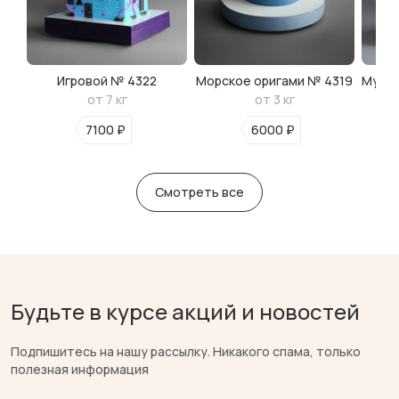
Игровой № 4322
Морское оригами № 4319
Мульт
от 7 кг
от 3 кг
7100 ₽
6000 ₽
Смотреть все
Будьте в курсе акций и новостей
Подпишитесь на нашу рассылку. Никакого спама, только
полезная информация