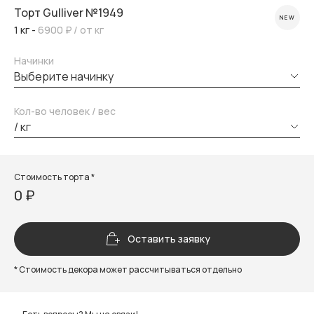
Торт Gulliver №1949
NEW
1 кг -
6900 ₽
/ от кг
Начинки
выберите начинку
Кол-во человек / вес
/ кг
Стоимость торта *
0 ₽
Оставить заявку
* Стоимость декора может рассчитываться отдельно