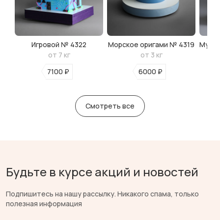
Игровой № 4322
Морское оригами № 4319
Мульт
от 7 кг
от 3 кг
7100 ₽
6000 ₽
Смотреть все
Будьте в курсе акций и новостей
Подпишитесь на нашу рассылку. Никакого спама, только
полезная информация