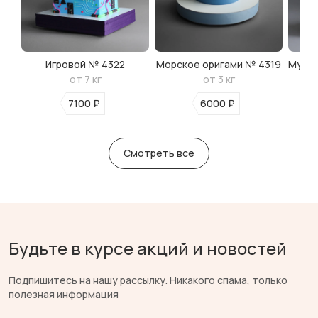
Игровой № 4322
Морское оригами № 4319
Мульт
от 7 кг
от 3 кг
7100 ₽
6000 ₽
Смотреть все
Будьте в курсе акций и новостей
Подпишитесь на нашу рассылку. Никакого спама, только
полезная информация