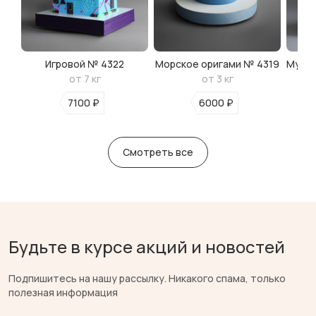
Игровой № 4322
Морское оригами № 4319
Мульт
от 7 кг
от 3 кг
7100 ₽
6000 ₽
Смотреть все
Будьте в курсе акций и новостей
Подпишитесь на нашу рассылку. Никакого спама, только
полезная информация