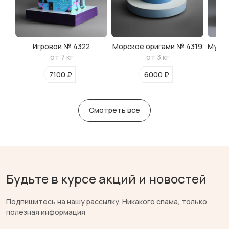
Игровой № 4322
Морское оригами № 4319
Мульт
от 7 кг
от 3 кг
7100 ₽
6000 ₽
Смотреть все
Будьте в курсе акций и новостей
Подпишитесь на нашу рассылку. Никакого спама, только
полезная информация