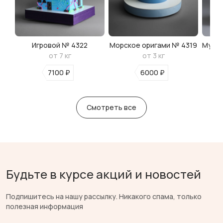
Игровой № 4322
Морское оригами № 4319
Мульт
от 7 кг
от 3 кг
7100 ₽
6000 ₽
Смотреть все
Будьте в курсе акций и новостей
Подпишитесь на нашу рассылку. Никакого спама, только
полезная информация