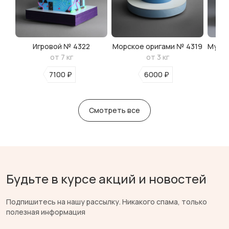
Игровой № 4322
Морское оригами № 4319
Мульт
от 7 кг
от 3 кг
7100 ₽
6000 ₽
Смотреть все
Будьте в курсе акций и новостей
Подпишитесь на нашу рассылку. Никакого спама, только
полезная информация