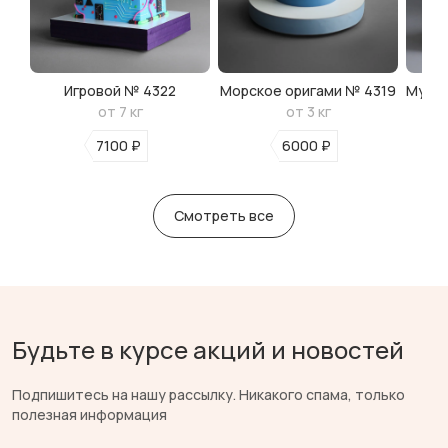
Игровой № 4322
Морское оригами № 4319
Мульт
от 7 кг
от 3 кг
7100 ₽
6000 ₽
Смотреть все
Будьте в курсе акций и новостей
Подпишитесь на нашу рассылку. Никакого спама, только
полезная информация