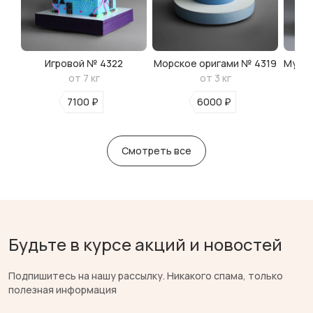
Игровой № 4322
Морское оригами № 4319
Мульт
от 7 кг
от 3 кг
7100 ₽
6000 ₽
Смотреть все
Будьте в курсе акций и новостей
Подпишитесь на нашу рассылку. Никакого спама, только
полезная информация