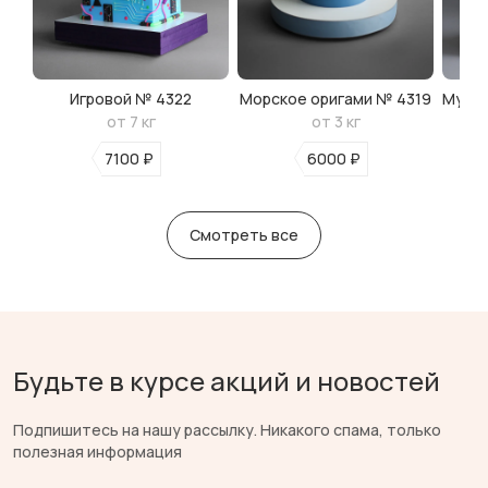
Игровой № 4322
Морское оригами № 4319
Мульт
от 7 кг
от 3 кг
7100 ₽
6000 ₽
Смотреть все
Будьте в курсе акций и новостей
Подпишитесь на нашу рассылку. Никакого спама, только
полезная информация