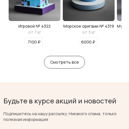
Игровой № 4322
Морское оригами № 4319
Мульт
от 7 кг
от 3 кг
7100 ₽
6000 ₽
Смотреть все
Будьте в курсе акций и новостей
Подпишитесь на нашу рассылку. Никакого спама, только
полезная информация