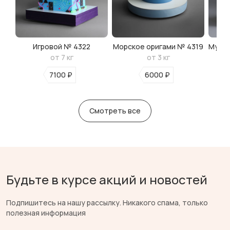
Игровой № 4322
Морское оригами № 4319
Мульт
от 7 кг
от 3 кг
7100 ₽
6000 ₽
Смотреть все
Будьте в курсе акций и новостей
Подпишитесь на нашу рассылку. Никакого спама, только
полезная информация