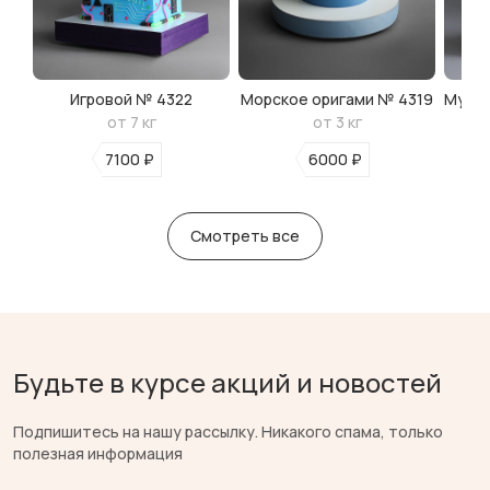
Игровой № 4322
Морское оригами № 4319
Мульт
от 7 кг
от 3 кг
7100 ₽
6000 ₽
Смотреть все
Будьте в курсе акций и новостей
Подпишитесь на нашу рассылку. Никакого спама, только
полезная информация