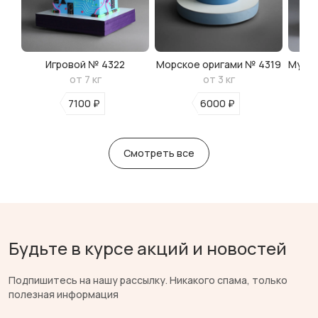
Игровой № 4322
Морское оригами № 4319
Мульт
от 7 кг
от 3 кг
7100 ₽
6000 ₽
Смотреть все
Будьте в курсе акций и новостей
Подпишитесь на нашу рассылку. Никакого спама, только
полезная информация