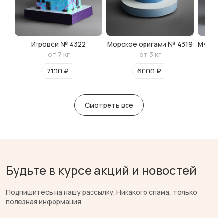
Игровой № 4322
Морское оригами № 4319
Мульт
от 7 кг
от 3 кг
7100 ₽
6000 ₽
Смотреть все
Будьте в курсе акций и новостей
Подпишитесь на нашу рассылку. Никакого спама, только
полезная информация