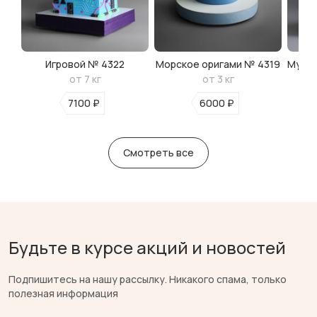
Игровой № 4322
Морское оригами № 4319
Мульт
от 7 кг
от 3 кг
7100 ₽
6000 ₽
Смотреть все
Будьте в курсе акций и новостей
Подпишитесь на нашу рассылку. Никакого спама, только
полезная информация