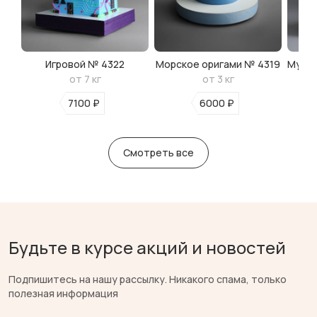
Игровой № 4322
Морское оригами № 4319
Мульт
от 7 кг
от 3 кг
7100 ₽
6000 ₽
Смотреть все
Будьте в курсе акций и новостей
Подпишитесь на нашу рассылку. Никакого спама, только
полезная информация