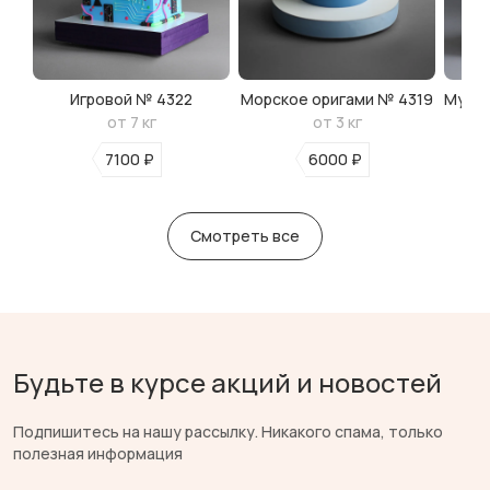
Игровой № 4322
Морское оригами № 4319
Мульт
от 7 кг
от 3 кг
7100 ₽
6000 ₽
Смотреть все
Будьте в курсе акций и новостей
Подпишитесь на нашу рассылку. Никакого спама, только
полезная информация