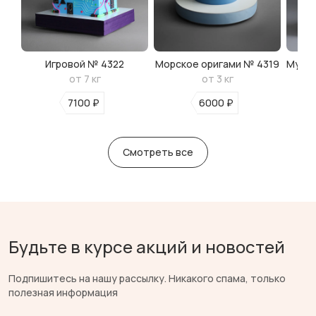
Игровой № 4322
Морское оригами № 4319
Мульт
от 7 кг
от 3 кг
7100 ₽
6000 ₽
Смотреть все
Будьте в курсе акций и новостей
Подпишитесь на нашу рассылку. Никакого спама, только
полезная информация