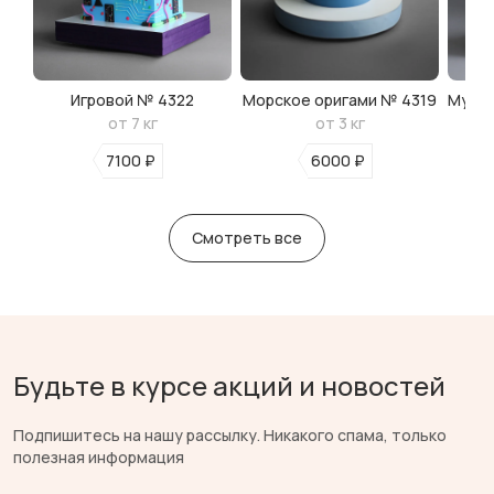
Игровой № 4322
Морское оригами № 4319
Мульт
от 7 кг
от 3 кг
7100 ₽
6000 ₽
Смотреть все
Будьте в курсе акций и новостей
Подпишитесь на нашу рассылку. Никакого спама, только
полезная информация