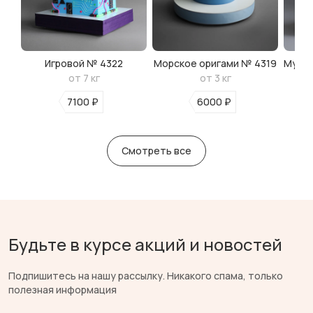
Игровой № 4322
Морское оригами № 4319
Мульт
от 7 кг
от 3 кг
7100 ₽
6000 ₽
Смотреть все
Будьте в курсе акций и новостей
Подпишитесь на нашу рассылку. Никакого спама, только
полезная информация