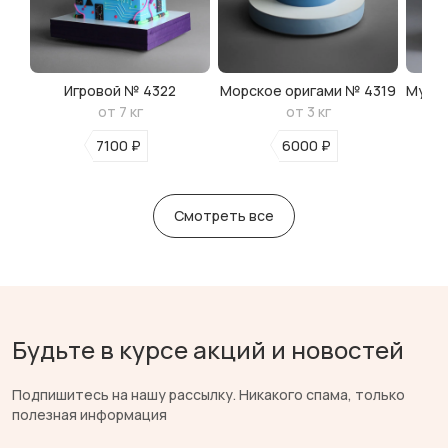
Игровой № 4322
Морское оригами № 4319
Мульт
от 7 кг
от 3 кг
7100 ₽
6000 ₽
Смотреть все
Будьте в курсе акций и новостей
Подпишитесь на нашу рассылку. Никакого спама, только
полезная информация