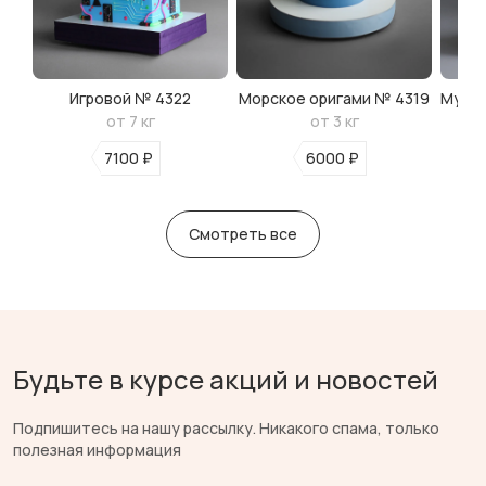
Игровой № 4322
Морское оригами № 4319
Мульт
от 7 кг
от 3 кг
7100 ₽
6000 ₽
Смотреть все
Будьте в курсе акций и новостей
Подпишитесь на нашу рассылку. Никакого спама, только
полезная информация