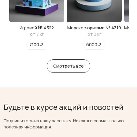
Игровой № 4322
Морское оригами № 4319
Мульт
от 7 кг
от 3 кг
7100 ₽
6000 ₽
Смотреть все
Будьте в курсе акций и новостей
Подпишитесь на нашу рассылку. Никакого спама, только
полезная информация