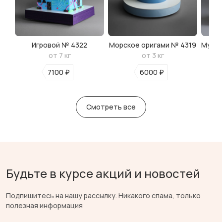
Игровой № 4322
Морское оригами № 4319
Мульт
от 7 кг
от 3 кг
7100 ₽
6000 ₽
Смотреть все
Будьте в курсе акций и новостей
Подпишитесь на нашу рассылку. Никакого спама, только
полезная информация