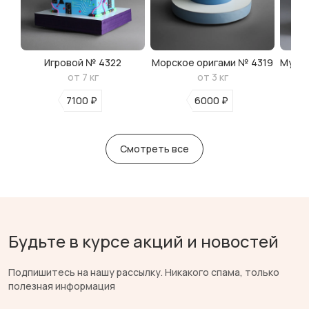
Игровой № 4322
Морское оригами № 4319
Мульт
от 7 кг
от 3 кг
7100 ₽
6000 ₽
Смотреть все
Будьте в курсе акций и новостей
Подпишитесь на нашу рассылку. Никакого спама, только
полезная информация