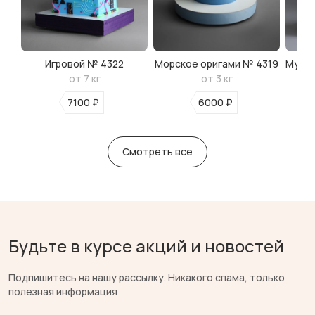
Игровой № 4322
Морское оригами № 4319
Мульт
от 7 кг
от 3 кг
7100 ₽
6000 ₽
Смотреть все
Будьте в курсе акций и новостей
Подпишитесь на нашу рассылку. Никакого спама, только
полезная информация