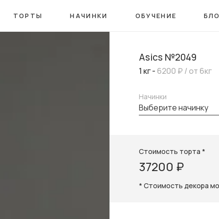
ТОРТЫ
НАЧИНКИ
ОБУЧЕНИЕ
БЛ
Asics №2049
1 кг -
6200 ₽
/ от 6кг
Начинки
выберите начинку
Стоимость торта *
37200 ₽
* Стоимость декора м