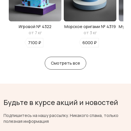
Игровой № 4322
Морское оригами № 4319
Мульт
от 7 кг
от 3 кг
7100 ₽
6000 ₽
Смотреть все
Будьте в курсе акций и новостей
Подпишитесь на нашу рассылку. Никакого спама, только
полезная информация