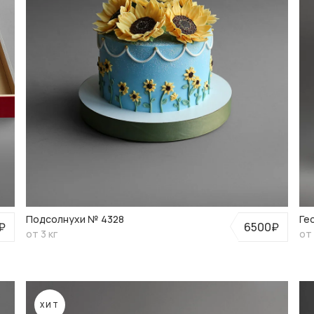
Подсолнухи № 4328
Ге
₽
6500₽
от 3 кг
от 
ХИТ