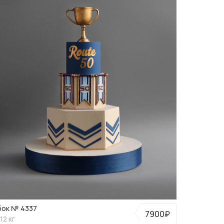
бок № 4337
7900₽
12 кг