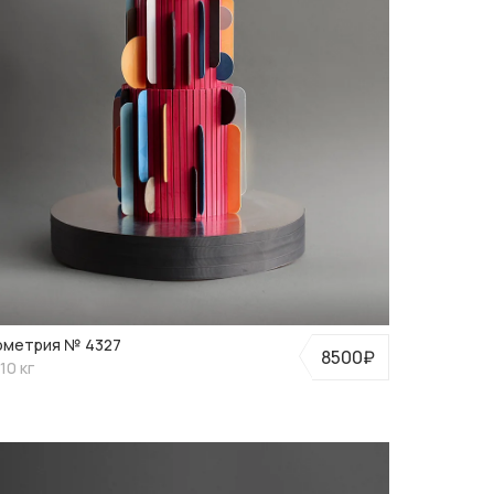
ометрия № 4327
8500₽
10 кг