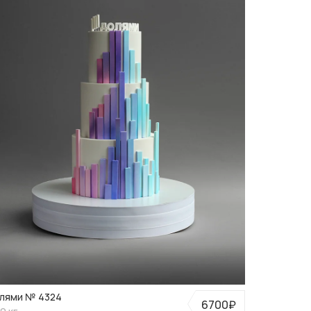
лями № 4324
6700₽