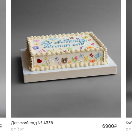
Детский сад № 4338
Ку
₽
6900₽
от 3 кг
от 