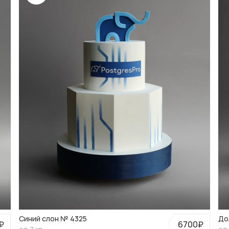
Синий слон № 4325
До
₽
6700₽