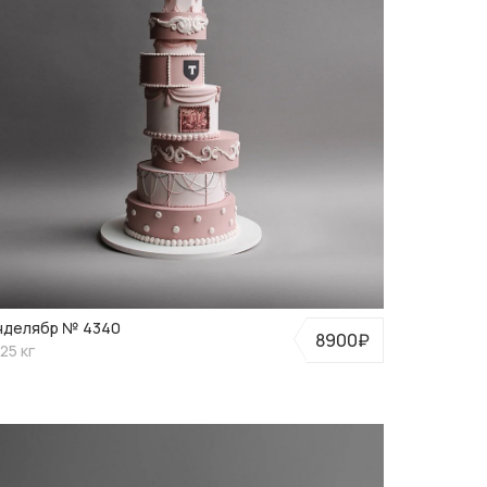
ГОДИК МАЛЬЧИКУ
нделябр № 4340
8900₽
25 кг