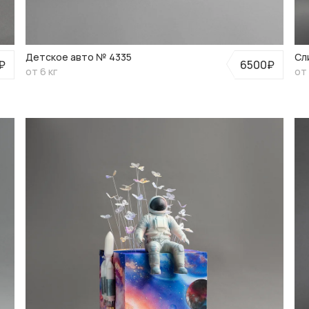
Детское авто № 4335
Сл
₽
6500₽
от 6 кг
от 