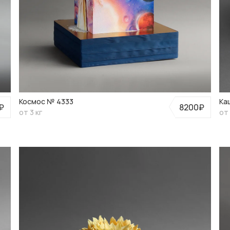
Космос № 4333
Ка
₽
8200₽
от 3 кг
от 