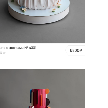
шпо с цветами № 4331
6800₽
3 кг