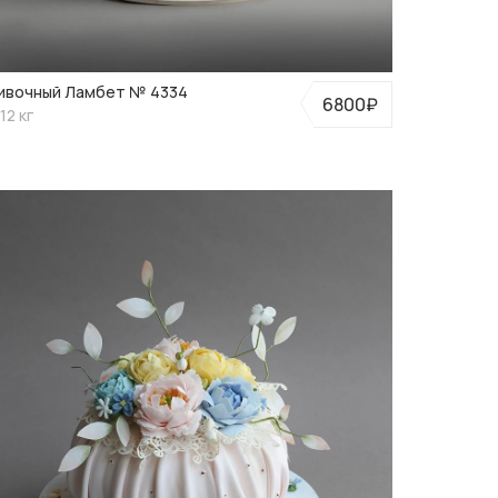
ивочный Ламбет № 4334
6800₽
12 кг