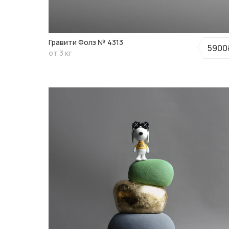
Гравити Фолз № 4313
5900
от 3 кг