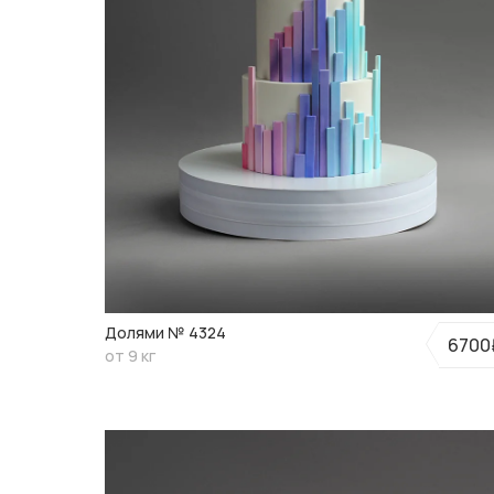
Долями № 4324
6700
от 9 кг