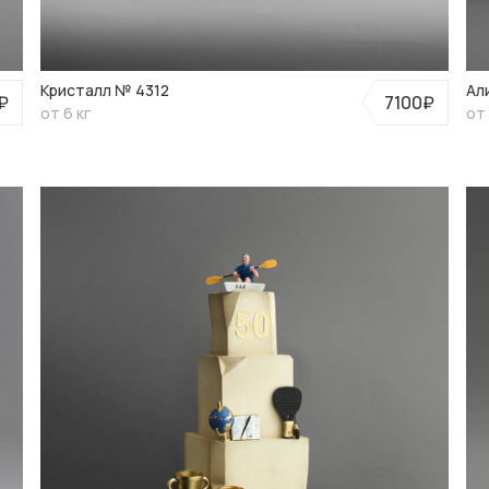
Кристалл № 4312
Ал
₽
7100₽
от 6 кг
от 