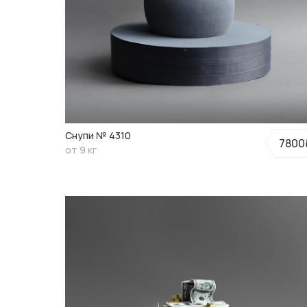
Снупи № 4310
7800
от 9 кг