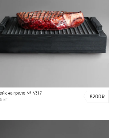
ейк на гриле № 4317
8200₽
5 кг