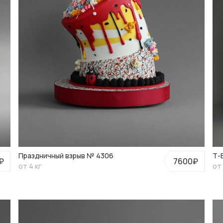
Праздничный взрыв № 4306
Т-
₽
7600₽
от 4 кг
от 