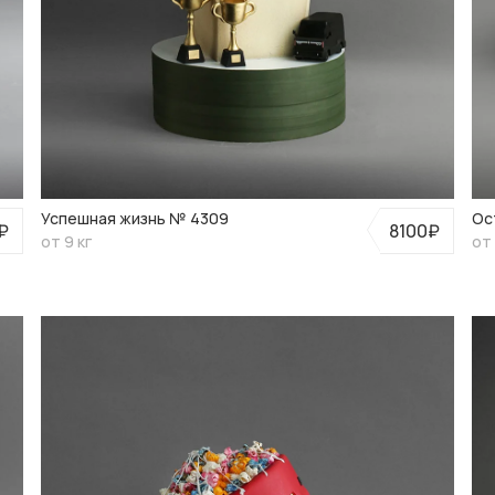
Успешная жизнь № 4309
Ос
₽
8100₽
от 9 кг
от 