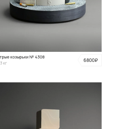
трые козырьки № 4308
6800₽
3 кг