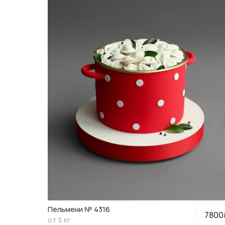
Пельмени № 4316
7800
от 5 кг