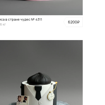
иса в стране чудес № 4311
6200₽
6 кг