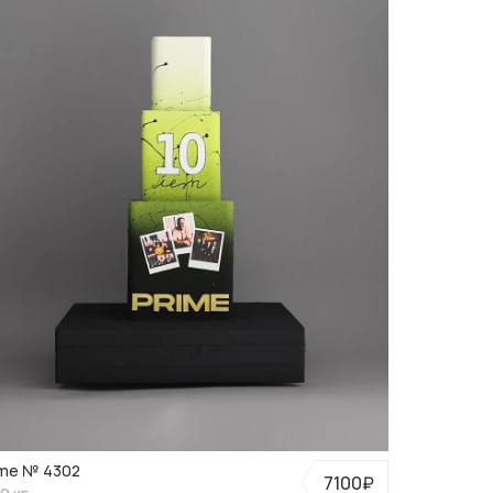
ime № 4302
7100₽