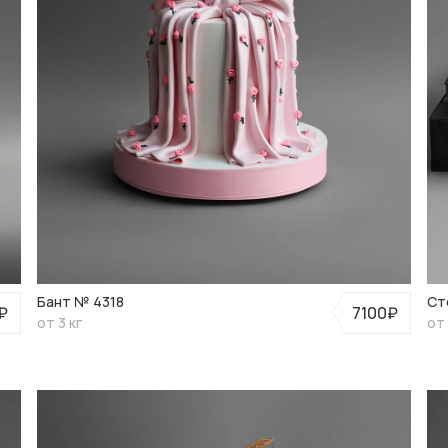
Бант № 4318
Ст
₽
7100₽
от 3 кг
от 