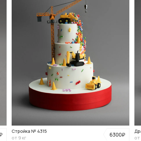
Стройка № 4315
Др
₽
6300₽
от 9 кг
от 