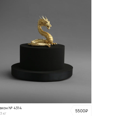
акон № 4314
5500₽
3 кг