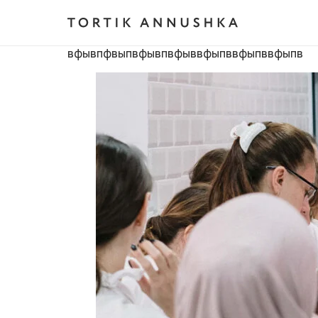
вфывпфвыпвфывпвфыввфыпввфыпввфыпв